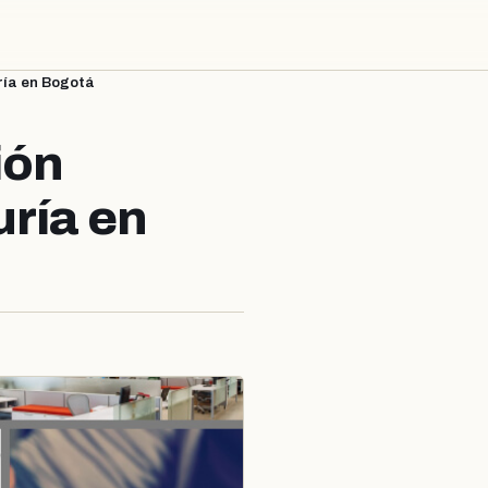
ría en Bogotá
ión
uría en