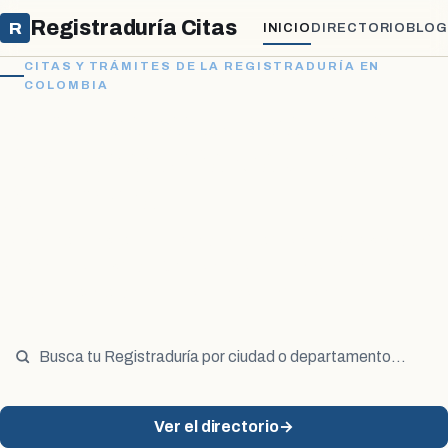
Registraduría Citas
R
INICIO
DIRECTORIO
BLOG
CITAS Y TRÁMITES DE LA REGISTRADURÍA EN
COLOMBIA
Cómo sacar tu cita en la
Registraduría Nacional de
Colombia
Te explicamos cómo agendar tu cita en la Registraduría
Nacional del Estado Civil, en línea o por teléfono, y
dónde hacer cada trámite por departamento.
Ver el directorio
→