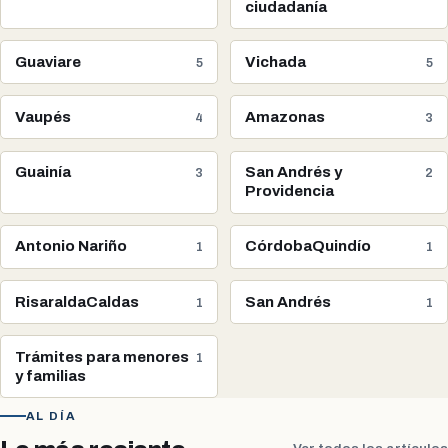
ciudadanía
Guaviare
Vichada
5
5
Vaupés
Amazonas
4
3
Guainía
San Andrés y
3
2
Providencia
Antonio Nariño
CórdobaQuindío
1
1
RisaraldaCaldas
San Andrés
1
1
Trámites para menores
1
y familias
AL DÍA