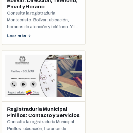
Bolívar: Dirección, Teléfono,
Email y Horario
Consulta la registraduría
Montecristo, Bolívar: ubicación,
horarios de atención y teléfono. Y los
pasos para programar tu cita de
Leer más →
cédula o registro civil.
Registraduría Municipal
Pinillos: Contacto y Servicios
Consulta la registraduría Municipal
Pinillos: ubicación, horarios de