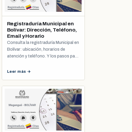
Registraduría Municipal en
Bolívar: Dirección, Teléfono,
Email y Horario
Consulta la registraduría Municipal en
Bolívar: ubicación, horarios de
atención y teléfono. Y los pasos para
programar tu cita de cédula o
registro civil.
Leer más →