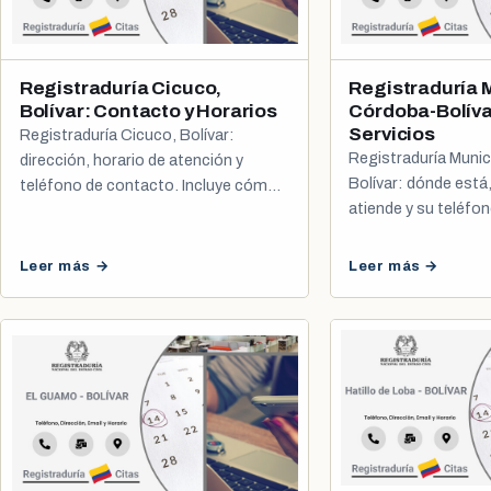
Registraduría Cicuco,
Registraduría 
Bolívar: Contacto y Horarios
Córdoba-Bolíva
Servicios
Registraduría Cicuco, Bolívar:
Registraduría Muni
dirección, horario de atención y
Bolívar: dónde está
teléfono de contacto. Incluye cómo
atiende y su teléfo
sacar tu cita de cédula y registro civil.
Leer más →
Leer más →