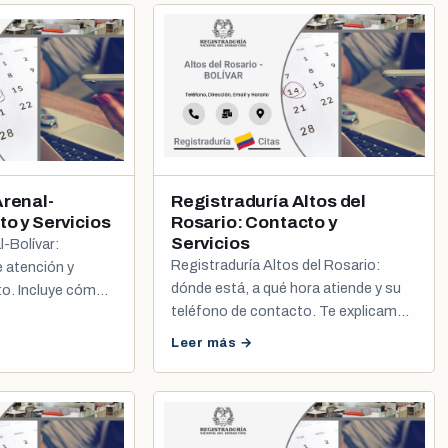
Arenal-
Registraduría Altos del
to y Servicios
Rosario: Contacto y
Servicios
l-Bolívar:
Registraduría Altos del Rosario:
e atención y
dónde está, a qué hora atiende y su
to. Incluye cómo
teléfono de contacto. Te explicamos
la y registro civil.
cómo agendar tu cita de cédula y
Leer más →
registro civil.