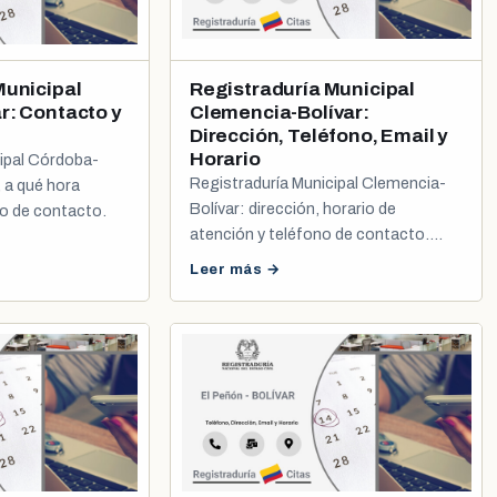
Municipal
Registraduría Municipal
r: Contacto y
Clemencia-Bolívar:
Dirección, Teléfono, Email y
Horario
cipal Córdoba-
Registraduría Municipal Clemencia-
, a qué hora
Bolívar: dirección, horario de
no de contacto.
atención y teléfono de contacto.
Incluye cómo sacar tu cita de cédula
Leer más →
y registro civil.