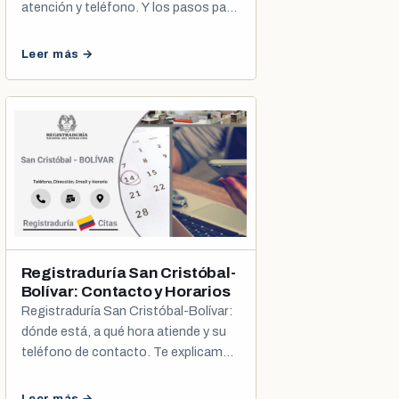
atención y teléfono. Y los pasos para
programar tu cita de cédula o
registro civil.
Leer más →
Registraduría San Cristóbal-
Bolívar: Contacto y Horarios
Registraduría San Cristóbal-Bolívar:
dónde está, a qué hora atiende y su
teléfono de contacto. Te explicamos
cómo agendar tu cita de cédula y
registro civil.
Leer más →