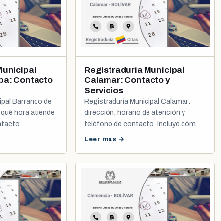
Municipal
Registraduría Municipal
ba: Contacto
Calamar: Contacto y
Servicios
ipal Barranco de
Registraduría Municipal Calamar:
 qué hora atiende
dirección, horario de atención y
ntacto.
teléfono de contacto. Incluye cómo
sacar tu cita de cédula y registro civil.
Leer más →