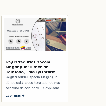
Registraduría Especial
Magangué: Dirección,
Teléfono, Email y Horario
Registraduría Especial Magangué:
dónde está, a qué hora atiende y su
teléfono de contacto. Te explicamos
cómo agendar tu cita de cédula y
Leer más →
registro civil.