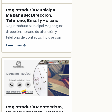
Registraduría Municipal
Magangué: Dirección,
Teléfono, Email y Horario
Registraduría Municipal Magangué:
dirección, horario de atención y
teléfono de contacto. Incluye cómo
sacar tu cita de cédula y registro civil.
Leer más →
Registraduría Montecristo,