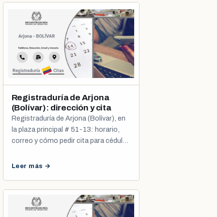
Registraduría de Arjona
(Bolívar): dirección y cita
Registraduría de Arjona (Bolívar), en
la plaza principal # 51-13: horario,
correo y cómo pedir cita para cédula,
tarjeta y registro civil.
Leer más →