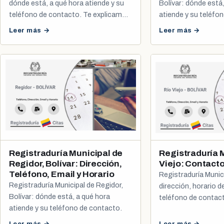
dónde está, a qué hora atiende y su
Bolívar: dónde está
teléfono de contacto. Te explicamos
atiende y su teléfo
cómo agendar tu cita de cédula y
Leer más →
Leer más →
registro civil.
Registraduría Municipal de
Registraduría 
Regidor, Bolívar: Dirección,
Viejo: Contacto
Teléfono, Email y Horario
Registraduría Munici
Registraduría Municipal de Regidor,
dirección, horario d
Bolívar: dónde está, a qué hora
teléfono de contac
atiende y su teléfono de contacto.
sacar tu cita de cédu
Leer más →
Leer más →