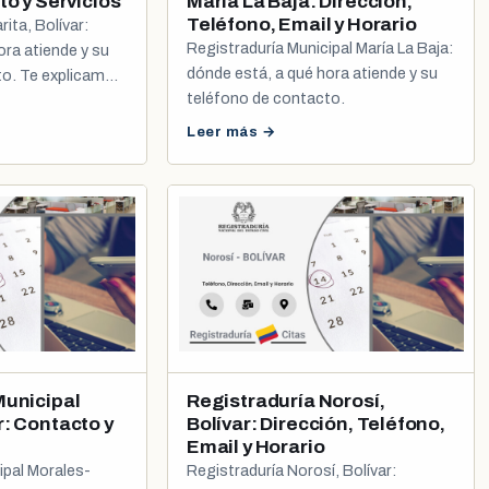
to y Servicios
María La Baja: Dirección,
Teléfono, Email y Horario
ita, Bolívar:
Registraduría Municipal María La Baja:
ora atiende y su
dónde está, a qué hora atiende y su
to. Te explicamos
teléfono de contacto.
a de cédula y
Leer más →
Municipal
Registraduría Norosí,
r: Contacto y
Bolívar: Dirección, Teléfono,
Email y Horario
ipal Morales-
Registraduría Norosí, Bolívar: