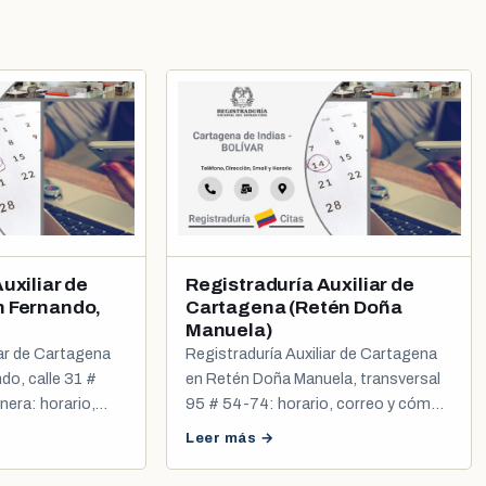
uxiliar de
Registraduría Auxiliar de
n Fernando,
Cartagena (Retén Doña
Manuela)
iar de Cartagena
Registraduría Auxiliar de Cartagena
do, calle 31 #
en Retén Doña Manuela, transversal
nera: horario,
95 # 54-74: horario, correo y cómo
 cita de cédula.
pedir cita para cédula y registro civil.
Leer más →