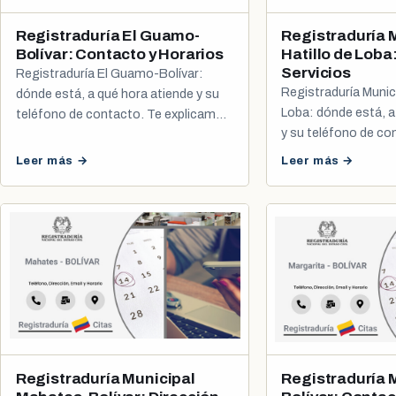
Registraduría El Guamo-
Registraduría 
Bolívar: Contacto y Horarios
Hatillo de Loba
Servicios
Registraduría El Guamo-Bolívar:
Registraduría Munici
dónde está, a qué hora atiende y su
Loba: dónde está, a
teléfono de contacto. Te explicamos
y su teléfono de co
cómo agendar tu cita de cédula y
registro civil.
Leer más →
Leer más →
Registraduría Municipal
Registraduría 