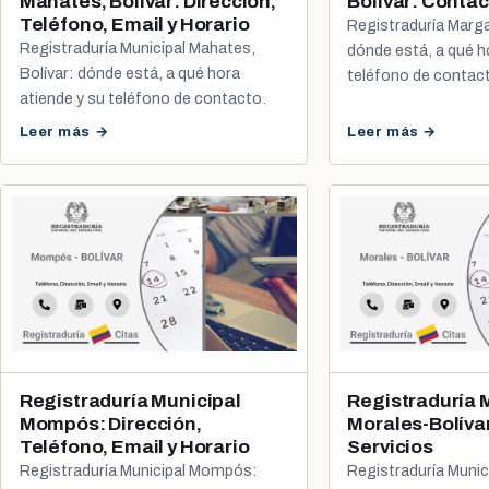
Mahates, Bolívar: Dirección,
Bolívar: Contac
Teléfono, Email y Horario
Registraduría Margar
Registraduría Municipal Mahates,
dónde está, a qué h
Bolívar: dónde está, a qué hora
teléfono de contac
atiende y su teléfono de contacto.
cómo agendar tu cit
registro civil.
Leer más →
Leer más →
Registraduría Municipal
Registraduría 
Mompós: Dirección,
Morales-Bolíva
Teléfono, Email y Horario
Servicios
Registraduría Municipal Mompós:
Registraduría Munic