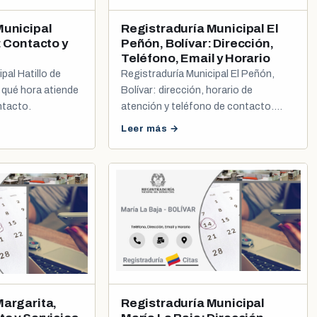
Municipal
Registraduría Municipal El
: Contacto y
Peñón, Bolívar: Dirección,
Teléfono, Email y Horario
pal Hatillo de
Registraduría Municipal El Peñón,
 qué hora atiende
Bolívar: dirección, horario de
ntacto.
atención y teléfono de contacto.
Incluye cómo sacar tu cita de cédula
Leer más →
y registro civil.
Margarita,
Registraduría Municipal