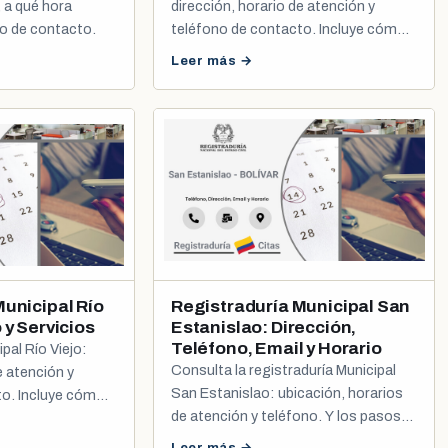
, a qué hora
dirección, horario de atención y
no de contacto.
teléfono de contacto. Incluye cómo
sacar tu cita de cédula y registro civil.
Leer más →
Municipal Río
Registraduría Municipal San
 y Servicios
Estanislao: Dirección,
Teléfono, Email y Horario
pal Río Viejo:
Consulta la registraduría Municipal
e atención y
San Estanislao: ubicación, horarios
to. Incluye cómo
de atención y teléfono. Y los pasos
la y registro civil.
para programar tu cita de cédula o
Leer más →