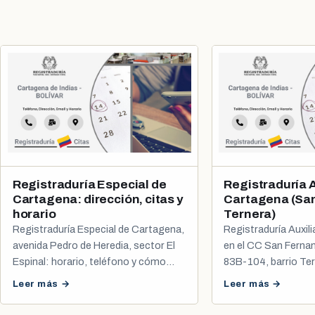
Registraduría Especial de
Registraduría A
Cartagena: dirección, citas y
Cartagena (Sa
horario
Ternera)
Registraduría Especial de Cartagena,
Registraduría Auxil
avenida Pedro de Heredia, sector El
en el CC San Fernan
Espinal: horario, teléfono y cómo
83B-104, barrio Ter
pedir cita para cédula y registro civil.
correo y cómo pedir
Leer más →
Leer más →