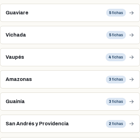
→
Guaviare
5
fichas
→
Vichada
5
fichas
→
Vaupés
4
fichas
→
Amazonas
3
fichas
→
Guainía
3
fichas
→
San Andrés y Providencia
2
fichas