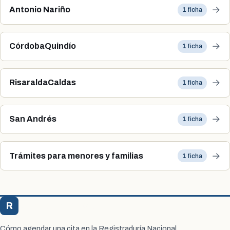
→
Antonio Nariño
1
ficha
→
CórdobaQuindío
1
ficha
→
RisaraldaCaldas
1
ficha
→
San Andrés
1
ficha
→
Trámites para menores y familias
1
ficha
R
Registraduría Citas
Cómo agendar una cita en la Registraduría Nacional