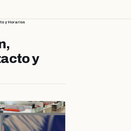
to y Horarios
n,
acto y