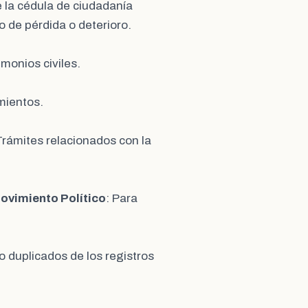
e la cédula de ciudadanía
 de pérdida o deterioro.
imonios civiles.
imientos.
Trámites relacionados con la
Movimiento Político
: Para
o duplicados de los registros