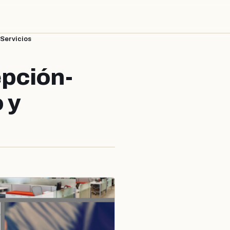
Servicios
pción-
 y