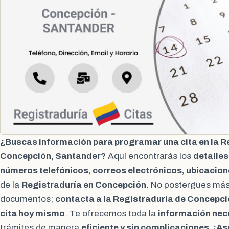
¿Buscas información para programar una cita en la R
Concepción, Santander?
Aquí encontrarás los
detalles
números telefónicos, correos electrónicos, ubicacion
de la
Registraduría en Concepción
. No postergues más 
documentos;
contacta a la Registraduría de Concepci
cita hoy mismo
. Te ofrecemos toda la
información nec
trámites de manera
eficiente y sin complicaciones
.
¡As