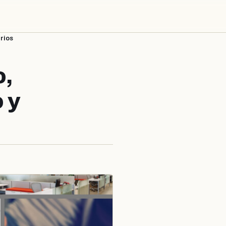
rios
o,
 y