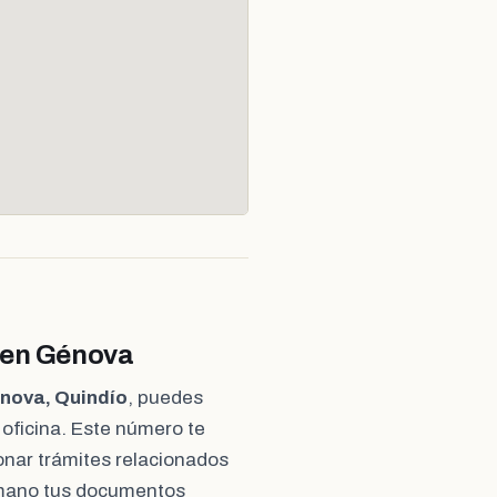
a en Génova
énova, Quindío
, puedes
 oficina. Este número te
ionar trámites relacionados
 a mano tus documentos