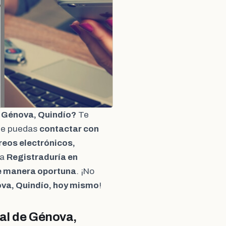
e Génova, Quindío?
Te
ue puedas
contactar con
reos electrónicos,
la
Registraduría en
de manera oportuna
. ¡No
ova, Quindío, hoy mismo
!
al de Génova,