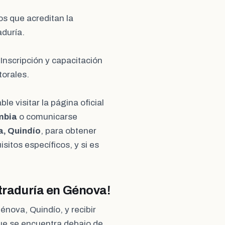
os que acreditan la
aduría.
 Inscripción y capacitación
torales.
e visitar la página oficial
mbia
o comunicarse
a, Quindío
, para obtener
sitos específicos, y si es
straduría en Génova!
énova, Quindío, y recibir
que se encuentra debajo de