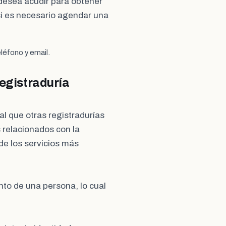
e desea acudir para obtener
i es necesario agendar una
léfono y email.
Registraduría
ual que otras registradurías
 relacionados con la
 de los servicios más
ento de una persona, lo cual