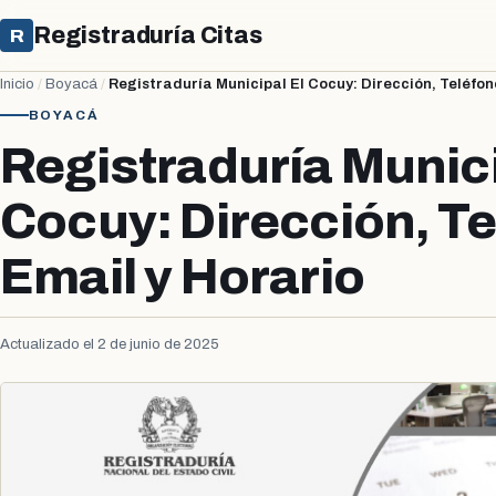
Registraduría Citas
R
Inicio
/
Boyacá
/
Registraduría Municipal El Cocuy: Dirección, Teléfon
BOYACÁ
Registraduría Munici
Cocuy: Dirección, Te
Email y Horario
Actualizado el 2 de junio de 2025