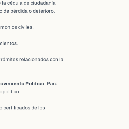
e la cédula de ciudadanía
 de pérdida o deterioro.
imonios civiles.
imientos.
Trámites relacionados con la
Movimiento Político
: Para
 político.
o certificados de los