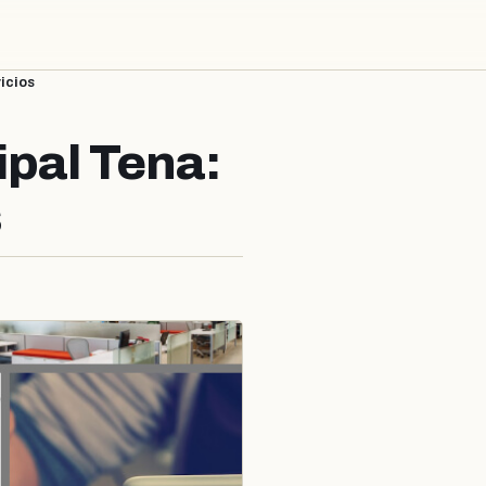
icios
ipal Tena:
s