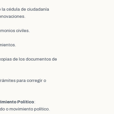
e la cédula de ciudadanía
renovaciones.
imonios civiles.
imientos.
 copias de los documentos de
Trámites para corregir o
vimiento Político
:
do o movimiento político.