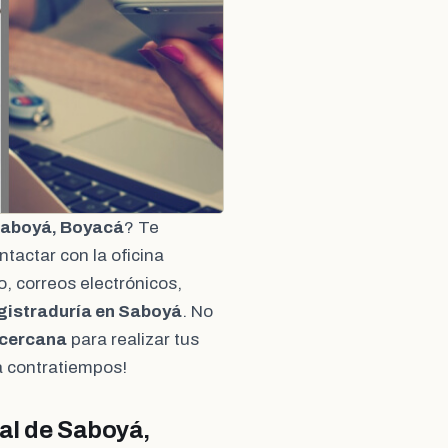
Saboyá, Boyacá
? Te
tactar con la oficina
, correos electrónicos,
gistraduría en Saboyá
. No
 cercana
para realizar tus
ita contratiempos!
al de Saboyá,