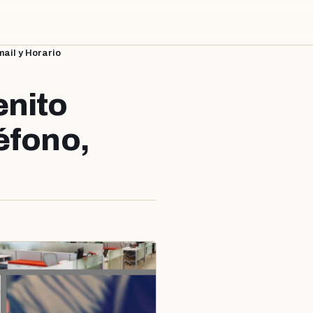
ail y Horario
enito
éfono,