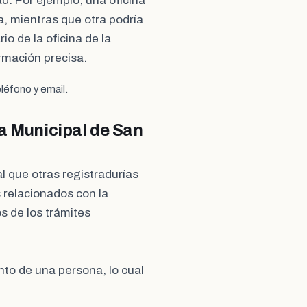
ad. Por ejemplo, una oficina
, mientras que otra podría
io de la oficina de la
rmación precisa.
léfono y email.
ía Municipal de San
ual que otras registradurías
 relacionados con la
os de los trámites
ento de una persona, lo cual