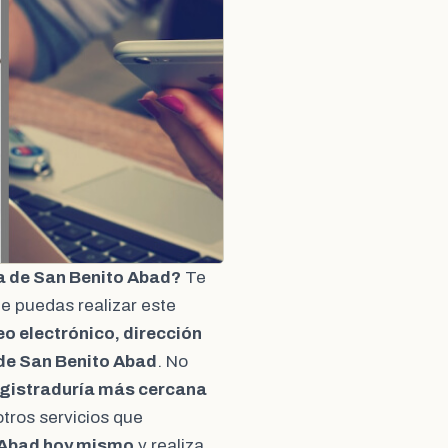
a de San Benito Abad?
Te
e puedas realizar este
eo electrónico, dirección
de San Benito Abad
. No
gistraduría más cercana
otros servicios que
o Abad hoy mismo
y realiza