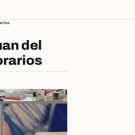
arios
uan del
orarios