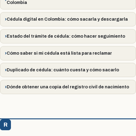
Colombia
Cédula digital en Colombia: cómo sacarla y descargarla
Estado del trámite de cédula: cómo hacer seguimiento
Cómo saber si mi cédula está lista para reclamar
Duplicado de cédula: cuánto cuesta y cómo sacarlo
Dónde obtener una copia del registro civil de nacimiento
R
Registraduría Citas