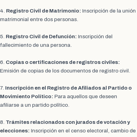
4.
Registro Civil de Matrimonio:
Inscripción de la unión
matrimonial entre dos personas.
5.
Registro Civil de Defunción:
Inscripción del
fallecimiento de una persona.
6.
Copias o certificaciones de registros civiles:
Emisión de copias de los documentos de registro civil.
7.
Inscripción en el Registro de Afiliados al Partido o
Movimiento Político:
Para aquellos que deseen
afiliarse a un partido político.
8.
Trámites relacionados con jurados de votación y
elecciones:
Inscripción en el censo electoral, cambio de