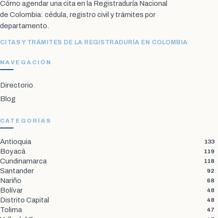
Cómo agendar una cita en la Registraduría Nacional
de Colombia: cédula, registro civil y trámites por
departamento.
CITAS Y TRÁMITES DE LA REGISTRADURÍA EN COLOMBIA
NAVEGACIÓN
Directorio
Blog
CATEGORÍAS
Antioquia
133
Boyacá
119
Cundinamarca
118
Santander
92
Nariño
68
Bolívar
48
Distrito Capital
48
Tolima
47