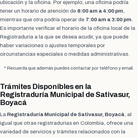
ubicación y la oficina. Por ejemplo, una oficina podría
tener un horario de atención de
8:00 am a 4:00 pm
,
mientras que otra podría operar de
7:00 am a 3:00 pm
.
Es importante verificar el horario de la oficina local de la
Registraduría a la que se desea acudir, ya que puede
haber variaciones o ajustes temporales por
circunstancias especiales o medidas administrativas.
* Recuerda que además puedes contactar por teléfono y email.
Trámites Disponibles en la
Registraduría Municipal de Sativasur,
Boyacá
La
Registraduría Municipal de Sativasur, Boyacá
, al
igual que otras registradurías en Colombia, ofrece una
variedad de servicios y trámites relacionados con la