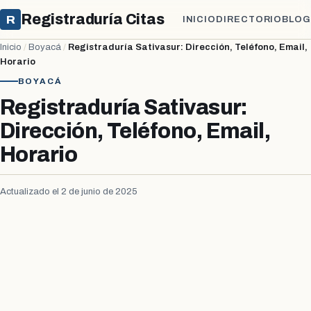
Registraduría Citas
R
INICIO
DIRECTORIO
BLOG
Inicio
/
Boyacá
/
Registraduría Sativasur: Dirección, Teléfono, Email,
Horario
BOYACÁ
Registraduría Sativasur:
Dirección, Teléfono, Email,
Horario
Actualizado el 2 de junio de 2025