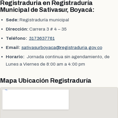
Registraduria en Registraduría
Municipal de Sativasur, Boyacá:
Sede:
Registraduría municipal
Dirección:
Carrera 3 # 4 – 35
Teléfono:
3173637761
Email:
sativasurboyaca@registraduria.gov.co
Horario:
Jornada continua sin agendamiento, de
Lunes a Viernes de 8:00 am a 4:00 pm
Mapa Ubicación Registraduría