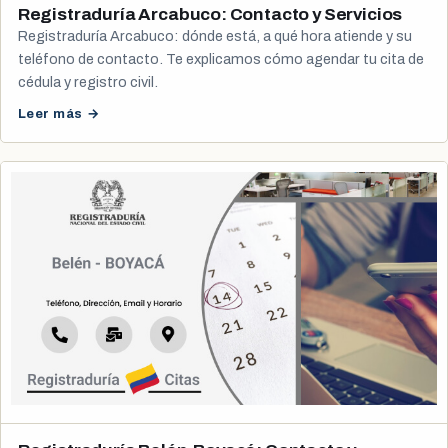
Registraduría Arcabuco: Contacto y Servicios
Registraduría Arcabuco: dónde está, a qué hora atiende y su
teléfono de contacto. Te explicamos cómo agendar tu cita de
cédula y registro civil.
Leer más →