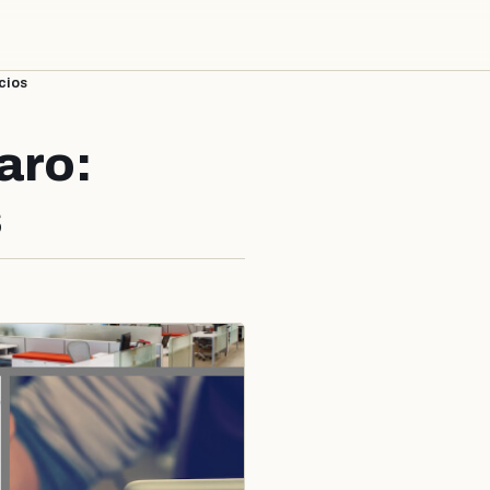
cios
aro:
s