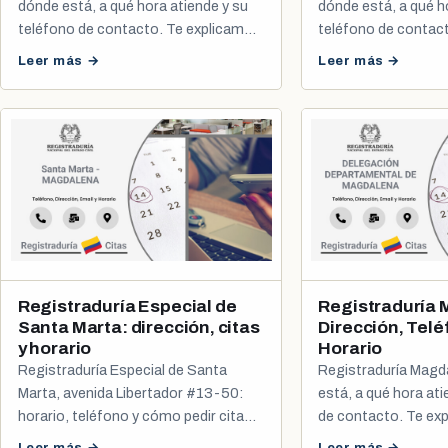
dónde está, a qué hora atiende y su
dónde está, a qué h
teléfono de contacto. Te explicamos
teléfono de contac
cómo agendar tu cita de cédula y
cómo agendar tu cit
Leer más →
Leer más →
registro civil.
registro civil.
Registraduría Especial de
Registraduría
Santa Marta: dirección, citas
Dirección, Telé
y horario
Horario
Registraduría Especial de Santa
Registraduría Magd
Marta, avenida Libertador #13-50:
está, a qué hora ati
horario, teléfono y cómo pedir cita
de contacto. Te e
para cédula, tarjeta de identidad y
agendar tu cita de c
Leer más →
Leer más →