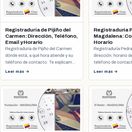
Registraduría de Pijiño del
Registraduría 
Carmen: Dirección, Teléfono,
Magdalena: Co
Email y Horario
Horario
Registraduría de Pijiño del Carmen:
Registraduría Pedr
dónde está, a qué hora atiende y su
dirección, horario d
teléfono de contacto. Te explicamos
teléfono de contac
cómo agendar tu cita de cédula y
sacar tu cita de cédu
Leer más →
Leer más →
registro civil.