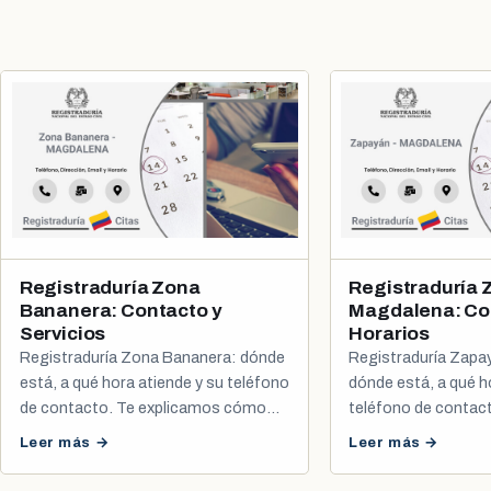
Registraduría Zona
Registraduría 
Bananera: Contacto y
Magdalena: Co
Servicios
Horarios
Registraduría Zona Bananera: dónde
Registraduría Zap
está, a qué hora atiende y su teléfono
dónde está, a qué h
de contacto. Te explicamos cómo
teléfono de contac
agendar tu cita de cédula y registro
cómo agendar tu cit
Leer más →
Leer más →
civil.
registro civil.