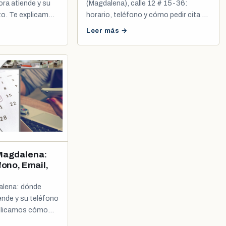
ora atiende y su
(Magdalena), calle 12 # 15-36:
to. Te explicamos
horario, teléfono y cómo pedir cita de
a de cédula y
cédula, tarjeta de identidad y registro
Leer más →
civil.
 Magdalena:
fono, Email,
alena: dónde
ende y su teléfono
xplicamos cómo
édula y registro