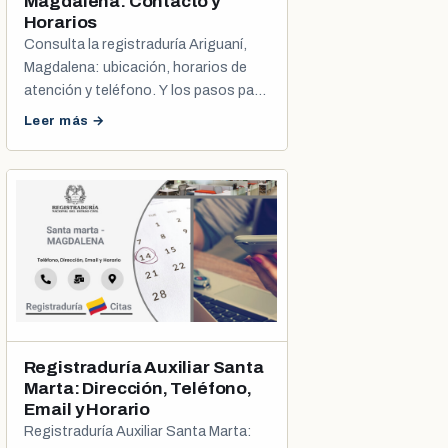
Magdalena: Contacto y
Horarios
Consulta la registraduría Ariguaní,
Magdalena: ubicación, horarios de
atención y teléfono. Y los pasos para
programar tu cita de cédula o
Leer más →
registro civil.
Registraduría Auxiliar Santa
Marta: Dirección, Teléfono,
Email y Horario
Registraduría Auxiliar Santa Marta: