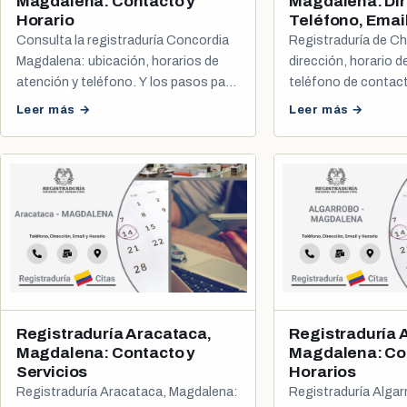
Magdalena: Contacto y
Magdalena: Dir
Horario
Teléfono, Email
Consulta la registraduría Concordia
Registraduría de Ch
Magdalena: ubicación, horarios de
dirección, horario d
atención y teléfono. Y los pasos para
teléfono de contac
programar tu cita de cédula o
sacar tu cita de cédu
Leer más →
Leer más →
registro civil.
Registraduría Aracataca,
Registraduría 
Magdalena: Contacto y
Magdalena: Co
Servicios
Horarios
Registraduría Aracataca, Magdalena:
Registraduría Alga