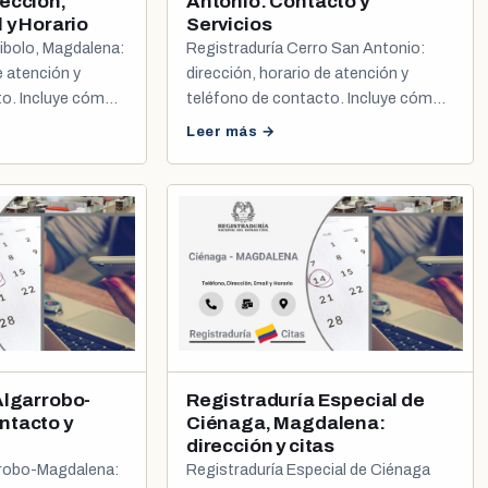
ección,
Antonio: Contacto y
 y Horario
Servicios
ibolo, Magdalena:
Registraduría Cerro San Antonio:
e atención y
dirección, horario de atención y
to. Incluye cómo
teléfono de contacto. Incluye cómo
la y registro civil.
sacar tu cita de cédula y registro civil.
Leer más →
Algarrobo-
Registraduría Especial de
ntacto y
Ciénaga, Magdalena:
dirección y citas
rrobo-Magdalena:
Registraduría Especial de Ciénaga