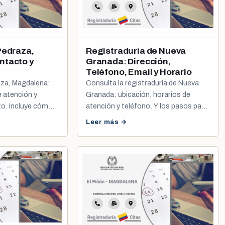
Pedraza,
Registraduría de Nueva
ntacto y
Granada: Dirección,
Teléfono, Email y Horario
aza, Magdalena:
Consulta la registraduría de Nueva
e atención y
Granada: ubicación, horarios de
to. Incluye cómo
atención y teléfono. Y los pasos para
la y registro civil.
programar tu cita de cédula o
Leer más →
registro civil.