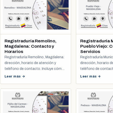
Registraduría Remolino,
Registraduría 
Magdalena: Contacto y
Pueblo Viejo: C
Horarios
Servicios
Registraduría Remolino, Magdalena:
Registraduría Munic
dirección, horario de atención y
dirección, horario d
teléfono de contacto. Incluye cómo
teléfono de contac
sacar tu cita de cédula y registro civil.
sacar tu cita de cédu
Leer más →
Leer más →