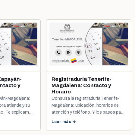
Zapayán-
Registraduría Tenerife-
ntacto y
Magdalena: Contacto y
Horario
ayán-Magdalena:
Consulta la registraduría Tenerife-
ora atiende y su
Magdalena: ubicación, horarios de
to. Te explicamos
atención y teléfono. Y los pasos para
a de cédula y
programar tu cita de cédula o
Leer más →
registro civil.