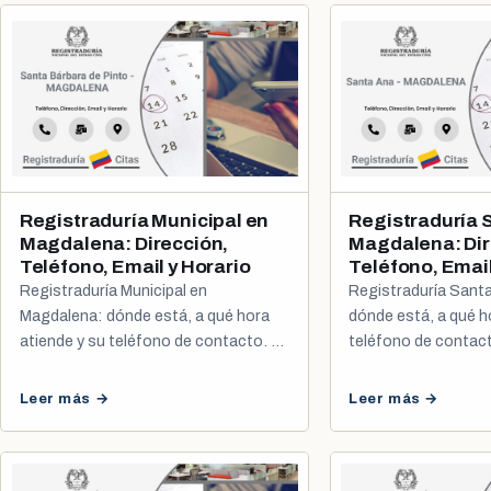
Registraduría Municipal en
Registraduría 
Magdalena: Dirección,
Magdalena: Dir
Teléfono, Email y Horario
Teléfono, Email
Registraduría Municipal en
Registraduría Sant
Magdalena: dónde está, a qué hora
dónde está, a qué h
atiende y su teléfono de contacto. Te
teléfono de contac
explicamos cómo agendar tu cita de
cómo agendar tu cit
cédula y registro civil.
registro civil.
Leer más →
Leer más →