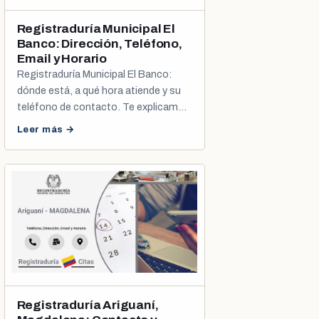
Registraduría Municipal El
Banco: Dirección, Teléfono,
Email y Horario
Registraduría Municipal El Banco:
dónde está, a qué hora atiende y su
teléfono de contacto. Te explicamos
cómo agendar tu cita de cédula y
Leer más →
registro civil.
Registraduría Ariguaní,