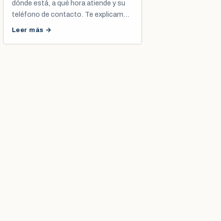
dónde está, a qué hora atiende y su
teléfono de contacto. Te explicamos
cómo agendar tu cita de cédula y
Leer más →
registro civil.