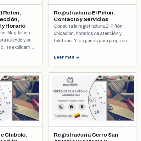
l Retén,
Registraduría El Piñón:
ección,
Contacto y Servicios
 y Horario
Consulta la registraduría El Piñón:
tén, Magdalena:
ubicación, horarios de atención y
ora atiende y su
teléfono. Y los pasos para programar
to. Te explicamos
tu cita de cédula o registro civil.
a de cédula y
Leer más →
e Chibolo,
Registraduría Cerro San