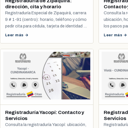
Registraduría de Zipaquirá:
Registrad
dirección, cita y horario
Contacto 
Registraduría Especial de Zipaquirá, carrera
Consulta la r
9 # 1-91 (centro): horario, teléfono y cómo
ubicación, ho
pedir cita para cédula, tarjeta de identidad y
los pasos pa
registro civil.
registro civil.
Leer más →
Leer más →
Registraduría Yacopí: Contacto y
Registrad
Servicios
Servicios
Consulta la registraduría Yacopí: ubicación,
Registraduría