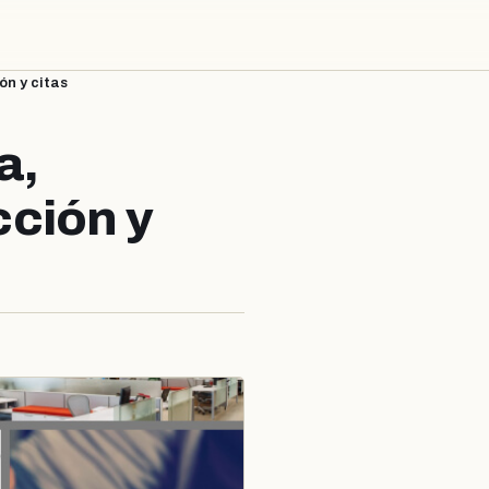
ón y citas
a,
ción y