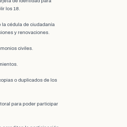
arjeta de identidad para
r los 18.
e la cédula de ciudadanía
ciones y renovaciones.
imonios civiles.
imientos.
copias o duplicados de los
ctoral para poder participar