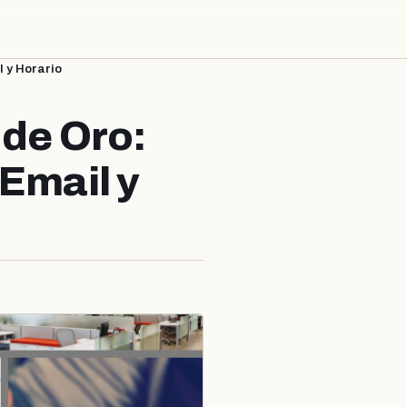
l y Horario
 de Oro:
 Email y