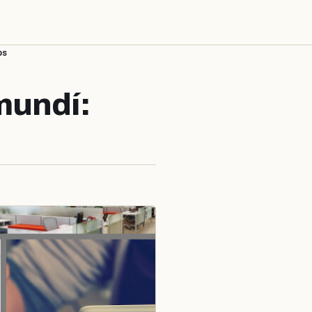
os
mundí: