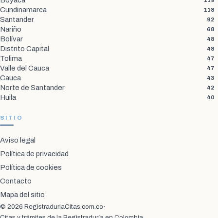
Boyacá
119
Cundinamarca
118
Santander
92
Nariño
68
Bolívar
48
Distrito Capital
48
Tolima
47
Valle del Cauca
47
Cauca
43
Norte de Santander
42
Huila
40
SITIO
Aviso legal
Política de privacidad
Política de cookies
Contacto
Mapa del sitio
© 2026 RegistraduriaCitas.com.co
·
Citas y trámites de la Registraduría en Colombia