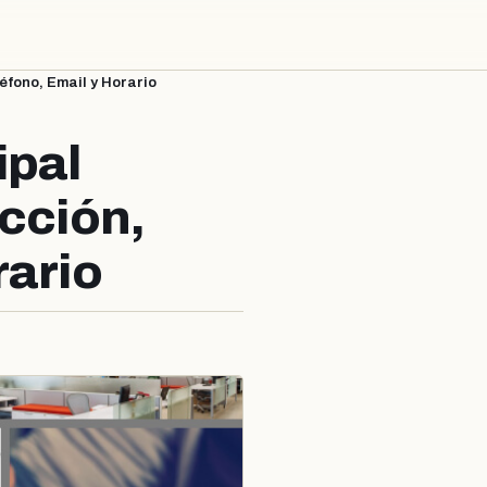
éfono, Email y Horario
ipal
ección,
rario