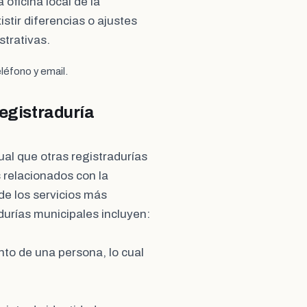
 oficina local de la
stir diferencias o ajustes
trativas.
léfono y email.
Registraduría
gual que otras registradurías
 relacionados con la
 de los servicios más
durías municipales incluyen:
ento de una persona, lo cual