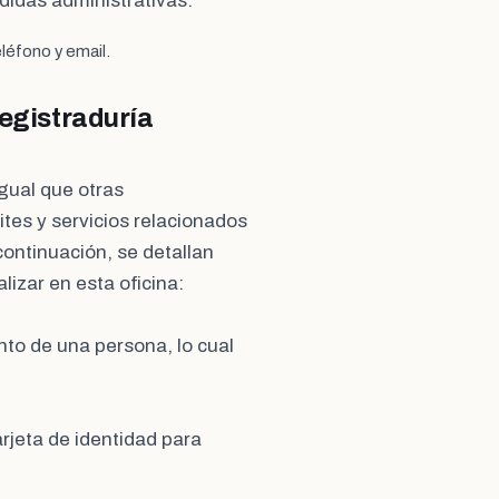
didas administrativas.
léfono y email.
Registraduría
 igual que otras
tes y servicios relacionados
 continuación, se detallan
izar en esta oficina:
ento de una persona, lo cual
arjeta de identidad para