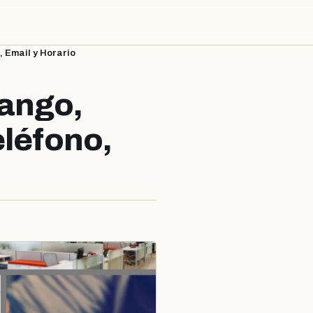
 Email y Horario
nango,
eléfono,