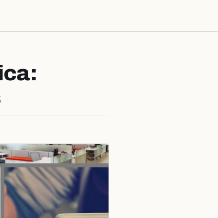
ica:
s