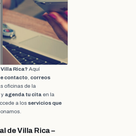
Villa Rica?
Aquí
e contacto
,
correos
s oficinas de la
 y
agenda tu cita
en la
ccede a los
servicios que
cionamos.
l de Villa Rica –