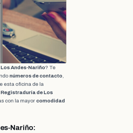
e Los Andes-Nariño
? Te
endo
números de contacto
,
e esta oficina de la
a
Registraduría de Los
as con la mayor
comodidad
des-Nariño: