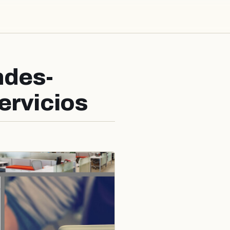
ndes-
ervicios