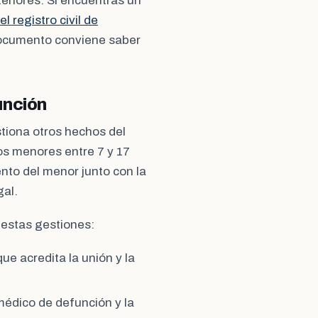
teriores. Si encuentras un
l registro civil de
documento conviene saber
unción
stiona otros hechos del
los menores entre 7 y 17
ento del menor junto con la
gal.
 estas gestiones:
e acredita la unión y la
médico de defunción y la